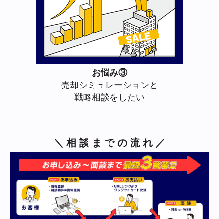
お悩み③
売却シミュレーションと
戦略相談をしたい
＼ 相 談 ま で の 流 れ ／